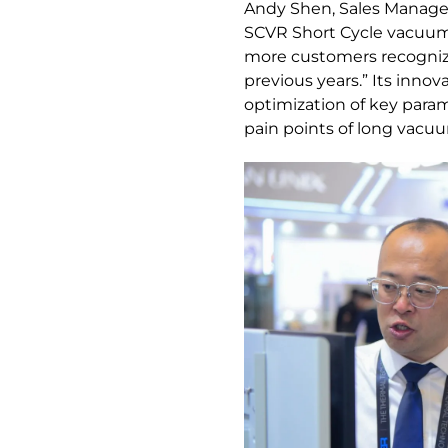
Andy Shen, Sales Manager
SCVR Short Cycle vacuum
more customers recogniz
previous years.” Its inno
optimization of key param
pain points of long vacu