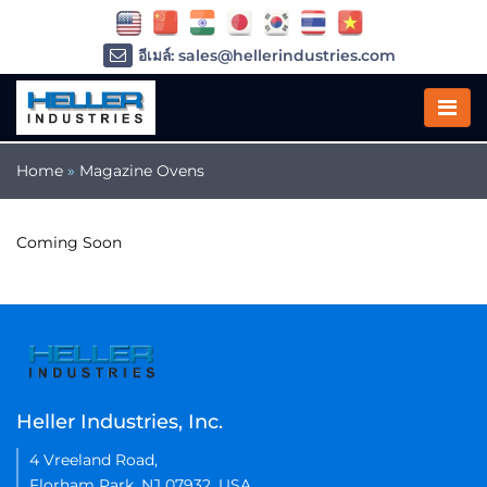
อีเมล์: sales@hellerindustries.com
อีเมล์: service@hellerindustries.com
โทรศัพท์ :
1-973-377-6800
Home
»
Magazine Ovens
Coming Soon
Heller Industries, Inc.
4 Vreeland Road,
Florham Park, NJ 07932, USA