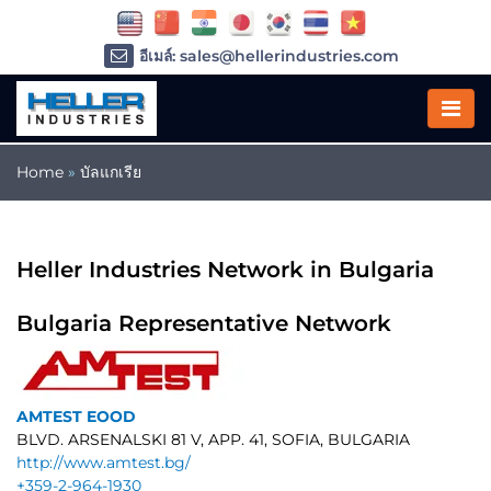
อีเมล์: sales@hellerindustries.com
อีเมล์: service@hellerindustries.com
โทรศัพท์ :
1-973-377-6800
Home
»
บัลแกเรีย
Heller Industries Network in Bulgaria
Bulgaria Representative Network
AMTEST EOOD
BLVD. ARSENALSKI 81 V, APP. 41, SOFIA, BULGARIA
http://www.amtest.bg/
+359-2-964-1930