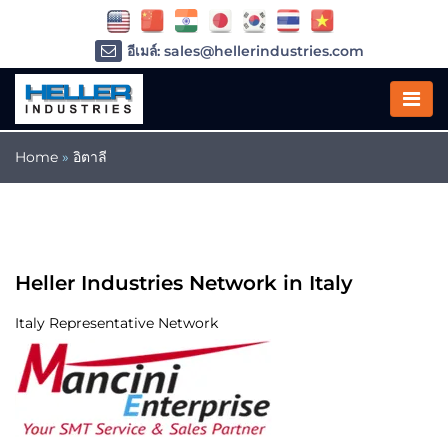
อีเมล์: sales@hellerindustries.com
อีเมล์: service@hellerindustries.com
โทรศัพท์ :
1-973-377-6800
Home
»
อิตาลี
Heller Industries Network in Italy
Italy Representative Network