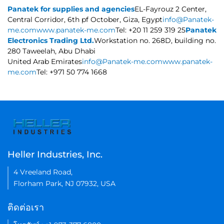
Panatek for supplies and agencies
EL-Fayrouz 2 Center,
Central Corridor, 6th pf October, Giza, Egypt
info@Panatek-
me.com
www.panatek-me.com
Tel: +20 11 259 319 25
Panatek
Electronics Trading Ltd.
Workstation no. 268D, building no.
280 Taweelah, Abu Dhabi
United Arab Emirates
info@Panatek-me.com
www.panatek-
me.com
Tel: +971 50 774 1668
Heller Industries, Inc.
4 Vreeland Road,
Florham Park, NJ 07932, USA
ติดต่อเรา