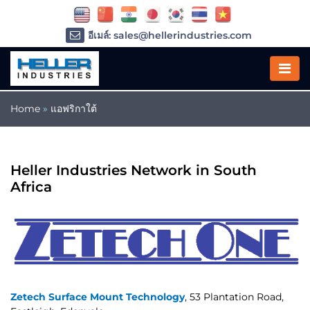
อีเมล์: sales@hellerindustries.com
อีเมล์: service@hellerindustries.com
โทรศัพท์ :
1-973-377-6800
Home
»
แอฟริกาใต้
Heller Industries Network in South
Africa
Zetech Surface Mount Technology
, 53 Plantation Road,