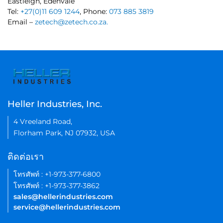
Eastleigh, Edenvale
Tel:
+27(0)11 609 1244
, Phone:
073 885 3819
Email –
zetech@zetech.co.za.
Heller Industries, Inc.
4 Vreeland Road,
Florham Park, NJ 07932, USA
ติดต่อเรา
โทรศัพท์ : +1-973-377-6800
โทรศัพท์ : +1-973-377-3862
sales@hellerindustries.com
service@hellerindustries.com