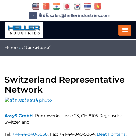
อีเมล์: sales@hellerindustries.com
อีเมล์: service@hellerindustries.com
โทรศัพท์ :
1-973-377-6800
Home
»
สวิตเซอร์แลนด์
Switzerland Representative
Network
AssyS GmbH
, Pumpwerkstrasse 23, CH 8105 Regensdorf,
Switzerland
Tel:
+41-44-840-5858
, Fax: +41-44-840-5864,
Beat Fontana,