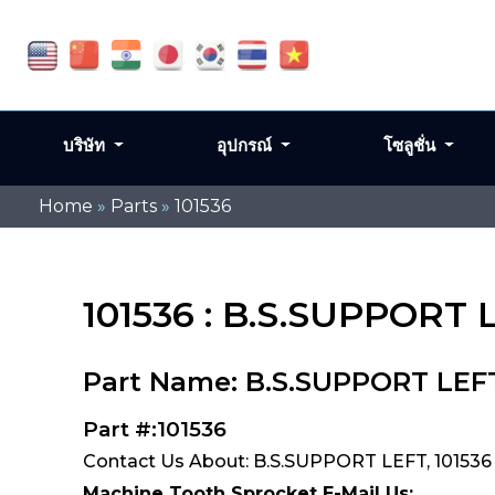
บริษัท
อุปกรณ์
โซลูชั่น
Home
»
Parts
»
101536
101536 : B.S.SUPPORT 
Part Name: B.S.SUPPORT LEF
Part #:101536
Contact Us About: B.S.SUPPORT LEFT, 101536
Machine Tooth Sprocket E-Mail Us: