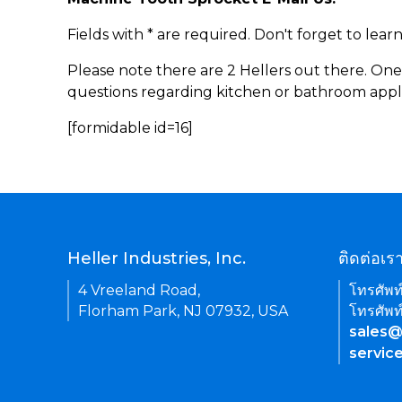
Fields with * are required. Don't forget to lea
Please note there are 2 Hellers out there. One
questions regarding kitchen or bathroom appl
[formidable id=16]
Heller Industries, Inc.
ติดต่อเร
4 Vreeland Road,
โทรศัพท
Florham Park, NJ 07932, USA
โทรศัพท
sales@
servic