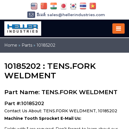
อีเมล์: sales@hellerindustries.com
อีเมล์: service@hellerindustries.com
โทรศัพท์ :
1-973-377-6800
Home
»
Parts
»
10185202
10185202 : TENS.FORK
WELDMENT
Part Name: TENS.FORK WELDMENT
Part #:10185202
Contact Us About: TENS.FORK WELDMENT, 10185202
Machine Tooth Sprocket E-Mail Us: