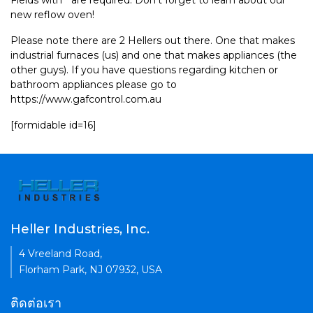
Fields with * are required. Don't forget to learn about our
new reflow oven!
Please note there are 2 Hellers out there. One that makes
industrial furnaces (us) and one that makes appliances (the
other guys). If you have questions regarding kitchen or
bathroom appliances please go to
https://www.gafcontrol.com.au
[formidable id=16]
Heller Industries, Inc.
4 Vreeland Road,
Florham Park, NJ 07932, USA
ติดต่อเรา