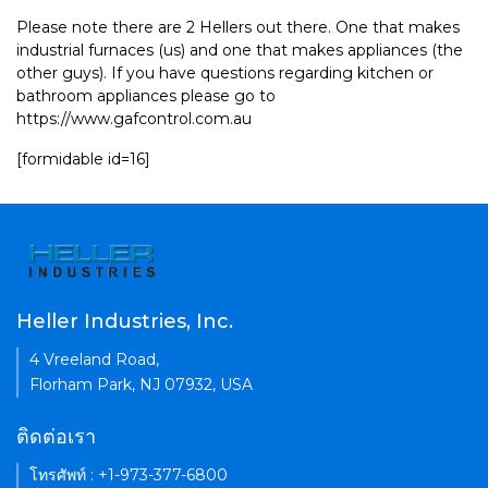
Please note there are 2 Hellers out there. One that makes
industrial furnaces (us) and one that makes appliances (the
other guys). If you have questions regarding kitchen or
bathroom appliances please go to
https://www.gafcontrol.com.au
[formidable id=16]
Heller Industries, Inc.
4 Vreeland Road,
Florham Park, NJ 07932, USA
ติดต่อเรา
โทรศัพท์ : +1-973-377-6800