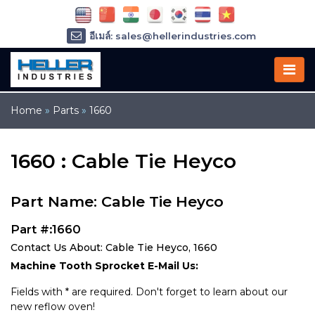
อีเมล์: sales@hellerindustries.com
อีเมล์: service@hellerindustries.com
โทรศัพท์ :
1-973-377-6800
Home
»
Parts
»
1660
1660 : Cable Tie Heyco
Part Name: Cable Tie Heyco
Part #:1660
Contact Us About: Cable Tie Heyco, 1660
Machine Tooth Sprocket E-Mail Us:
Fields with * are required. Don't forget to learn about our
new reflow oven!