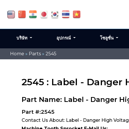
บริษัท
อุปกรณ์
โซลูชั่น
Home
»
Parts
»
2545
2545 : Label - Danger 
Part Name: Label - Danger Hi
Part #:2545
Contact Us About: Label - Danger High Voltag
Machine Tooth Sprocket E-Mail Us: