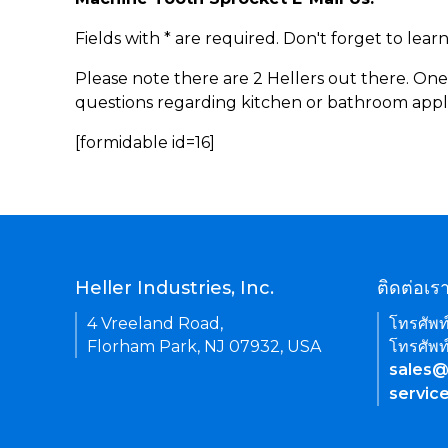
Fields with * are required. Don't forget to lea
Please note there are 2 Hellers out there. One
questions regarding kitchen or bathroom appl
[formidable id=16]
Heller Industries, Inc.
ติดต่อเร
4 Vreeland Road,
โทรศัพท
Florham Park, NJ 07932, USA
โทรศัพท
sales@
servic