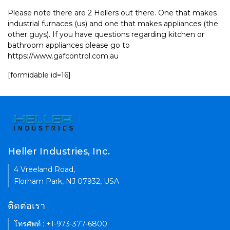
Please note there are 2 Hellers out there. One that makes
industrial furnaces (us) and one that makes appliances (the
other guys). If you have questions regarding kitchen or
bathroom appliances please go to
https://www.gafcontrol.com.au
[formidable id=16]
Heller Industries, Inc.
4 Vreeland Road,
Florham Park, NJ 07932, USA
ติดต่อเรา
โทรศัพท์ : +1-973-377-6800