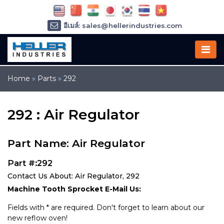
อีเมล์: sales@hellerindustries.com
อีเมล์: service@hellerindustries.com
โทรศัพท์ :
1-973-377-6800
Home
»
Parts
»
292
292 : Air Regulator
Part Name: Air Regulator
Part #:292
Contact Us About: Air Regulator, 292
Machine Tooth Sprocket E-Mail Us:
Fields with * are required. Don't forget to learn about our
new reflow oven!