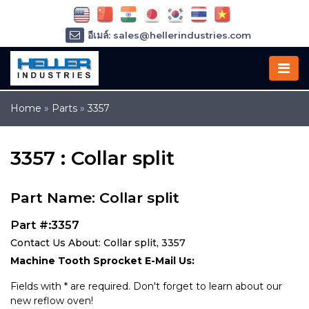
อีเมล์: sales@hellerindustries.com
อีเมล์: service@hellerindustries.com
โทรศัพท์ :
1-973-377-6800
Home
»
Parts
»
3357
3357 : Collar split
Part Name: Collar split
Part #:3357
Contact Us About: Collar split, 3357
Machine Tooth Sprocket E-Mail Us:
Fields with * are required. Don't forget to learn about our
new reflow oven!