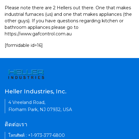
Please note there are 2 Hellers out there. One that makes
industrial furnaces (us) and one that makes appliances (the
other guys). If you have questions regarding kitchen or
bathroom appliances please go to
https://www.gafcontrol.com.au
[formidable id=16]
Heller Industries, Inc.
4 Vreeland Road,
Florham Park, NJ 07932, USA
ติดต่อเรา
โทรศัพท์ : +1-973-377-6800