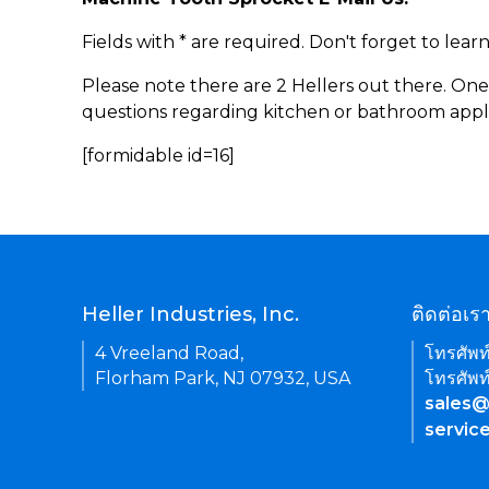
Fields with * are required. Don't forget to lea
Please note there are 2 Hellers out there. One
questions regarding kitchen or bathroom appl
[formidable id=16]
Heller Industries, Inc.
ติดต่อเร
4 Vreeland Road,
โทรศัพท
Florham Park, NJ 07932, USA
โทรศัพท
sales@
servic