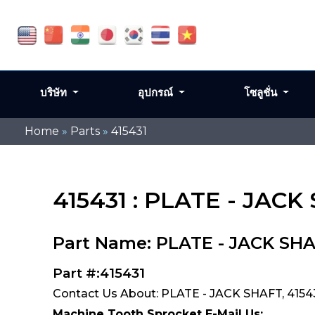
บริษัท
อุปกรณ์
โซลูชั่น
Home
»
Parts
»
415431
415431 : PLATE - JACK
Part Name: PLATE - JACK SH
Part #:415431
Contact Us About: PLATE - JACK SHAFT, 4154
Machine Tooth Sprocket E-Mail Us: