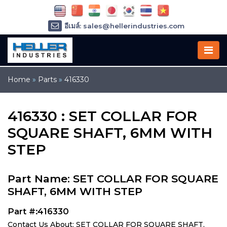
อีเมล์: sales@hellerindustries.com
อีเมล์: service@hellerindustries.com
โทรศัพท์ :
1-973-377-6800
Home
»
Parts
»
416330
416330 : SET COLLAR FOR
SQUARE SHAFT, 6MM WITH
STEP
Part Name: SET COLLAR FOR SQUARE
SHAFT, 6MM WITH STEP
Part #:416330
Contact Us About: SET COLLAR FOR SQUARE SHAFT,