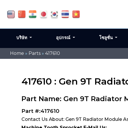
บริษัท
อุปกรณ์
โซลูชั่น
Home
»
Parts
»
417610
417610 : Gen 9T Radiat
Part Name: Gen 9T Radiator 
Part #:417610
Contact Us About: Gen 9T Radiator Module As
Machine Tooth Sprocket E-Mail Us: