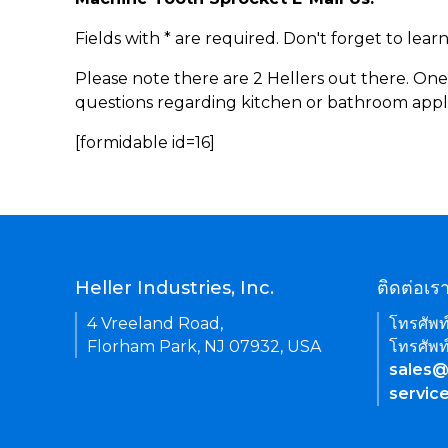
Fields with * are required. Don't forget to lea
Please note there are 2 Hellers out there. One
questions regarding kitchen or bathroom appl
[formidable id=16]
Heller Industries, Inc.
ติดต่อเร
4 Vreeland Road,
โทรศัพท
Florham Park, NJ 07932, USA
โทรศัพท
sales@
servic