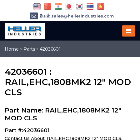
อีเมล์: sales@hellerindustries.com
อีเมล์: service@hellerindustries.com
โทรศัพท์ :
1-973-377-6800
Home
»
Parts
»
42036601
42036601 :
RAIL,EHC,1808MK2 12" MOD
CLS
Part Name: RAIL,EHC,1808MK2 12"
MOD CLS
Part #:42036601
Contact Us About: RAIL,EHC,1808MK2 12" MOD CLS,