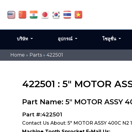
บริษัท
อุปกรณ์
โซลูชั่น
Home
»
Parts
»
422501
422501 : 5" MOTOR A
Part Name: 5" MOTOR ASSY 4
Part #:422501
Contact Us About: 5" MOTOR ASSY 400C N2 
Machine Tooth Sprocket E-Mail Us: