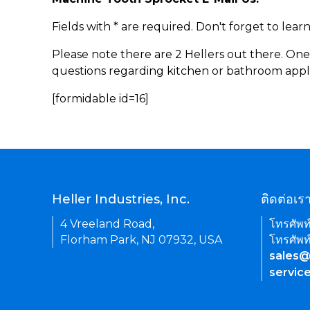
Fields with * are required. Don't forget to lea
Please note there are 2 Hellers out there. One
questions regarding kitchen or bathroom appl
[formidable id=16]
Heller Industries, Inc.
ติดต่อเร
4 Vreeland Road,
โทรศัพท
Florham Park, NJ 07932, USA
โทรศัพท
sales@
servic