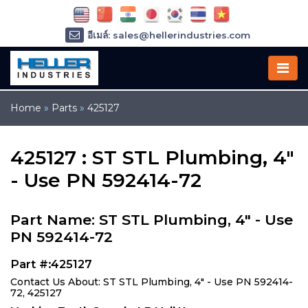
อีเมล์: sales@hellerindustries.com
อีเมล์: service@hellerindustries.com
โทรศัพท์ :
1-973-377-6800
Home
»
Parts
»
425127
425127 : ST STL Plumbing, 4"
- Use PN 592414-72
Part Name: ST STL Plumbing, 4" - Use
PN 592414-72
Part #:425127
Contact Us About: ST STL Plumbing, 4" - Use PN 592414-
72, 425127