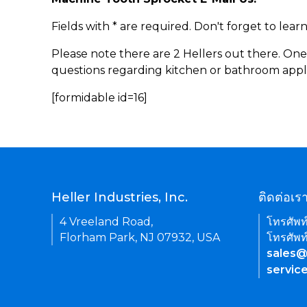
Fields with * are required. Don't forget to lea
Please note there are 2 Hellers out there. One
questions regarding kitchen or bathroom appl
[formidable id=16]
Heller Industries, Inc.
ติดต่อเร
4 Vreeland Road,
โทรศัพท
Florham Park, NJ 07932, USA
โทรศัพท
sales@
servic