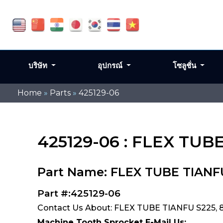
บริษัท
อุปกรณ์
โซลูชั่น
Home
»
Parts
»
425129-06
425129-06 : FLEX TUB
Part Name: FLEX TUBE TIANF
Part #:425129-06
Contact Us About: FLEX TUBE TIANFU S225, 
Machine Tooth Sprocket E-Mail Us: