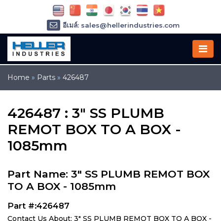
อีเมล์: sales@hellerindustries.com
อีเมล์: service@hellerindustries.com
โทรศัพท์ :
1-973-377-6800
Home
»
Parts
»
426487
426487 : 3" SS PLUMB
REMOT BOX TO A BOX -
1085mm
Part Name: 3" SS PLUMB REMOT BOX
TO A BOX - 1085mm
Part #:426487
Contact Us About: 3" SS PLUMB REMOT BOX TO A BOX -