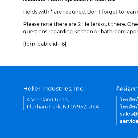
Fields with * are required. Don't forget to lea
Please note there are 2 Hellers out there. One
questions regarding kitchen or bathroom appl
[formidable id=16]
Heller Industries, Inc.
ติดต่อเร
4 Vreeland Road,
โทรศัพท
Florham Park, NJ 07932, USA
โทรศัพท
sales@
servic