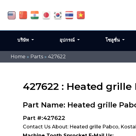
บริษัท
อุปกรณ์
โซลูชั่น
Home
»
Parts
»
427622
427622 : Heated grille
Part Name: Heated grille Pabc
Part #:427622
Contact Us About: Heated grille Pabco, Kosta
Machine Tooth Sprocket E-Mail Us: