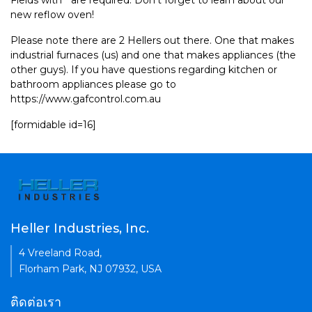
Fields with * are required. Don't forget to learn about our
new reflow oven!
Please note there are 2 Hellers out there. One that makes
industrial furnaces (us) and one that makes appliances (the
other guys). If you have questions regarding kitchen or
bathroom appliances please go to
https://www.gafcontrol.com.au
[formidable id=16]
Heller Industries, Inc.
4 Vreeland Road,
Florham Park, NJ 07932, USA
ติดต่อเรา