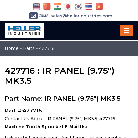
อีเมล์: sales@hellerindustries.com
อีเมล์: service@hellerindustries.com
โทรศัพท์ :
1-973-377-6800
Home
»
Parts
»
427716
427716 : IR PANEL (9.75")
MK3.5
Part Name: IR PANEL (9.75") MK3.5
Part #:427716
Contact Us About: IR PANEL (9.75") MK3.5, 427716
Machine Tooth Sprocket E-Mail Us: