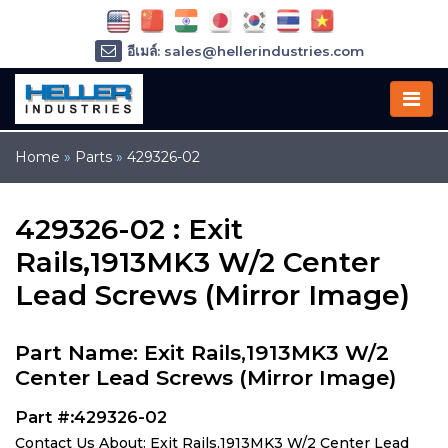
อีเมล์: sales@hellerindustries.com
อีเมล์: service@hellerindustries.com
โทรศัพท์ :
1-973-377-6800
Home
»
Parts
»
429326-02
429326-02 : Exit
Rails,1913MK3 W/2 Center
Lead Screws (Mirror Image)
Part Name: Exit Rails,1913MK3 W/2
Center Lead Screws (Mirror Image)
Part #:429326-02
Contact Us About: Exit Rails,1913MK3 W/2 Center Lead