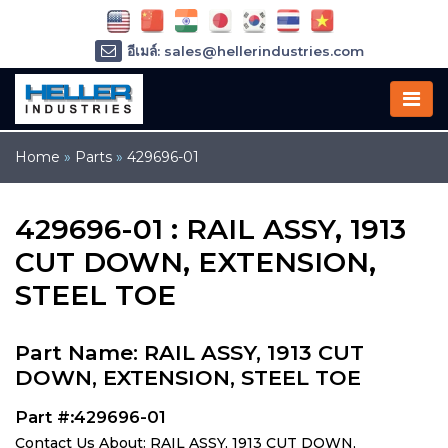
อีเมล์: sales@hellerindustries.com
อีเมล์: service@hellerindustries.com
โทรศัพท์ :
1-973-377-6800
Home
»
Parts
»
429696-01
429696-01 : RAIL ASSY, 1913
CUT DOWN, EXTENSION,
STEEL TOE
Part Name: RAIL ASSY, 1913 CUT
DOWN, EXTENSION, STEEL TOE
Part #:429696-01
Contact Us About: RAIL ASSY, 1913 CUT DOWN,