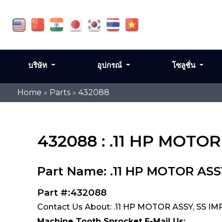
บริษัท
อุปกรณ์
โซลูชั่น
Home
»
Parts
»
432088
432088 : .11 HP MOTOR 
Part Name: .11 HP MOTOR ASSY
Part #:432088
Contact Us About: .11 HP MOTOR ASSY, SS IMP
Machine Tooth Sprocket E-Mail Us: