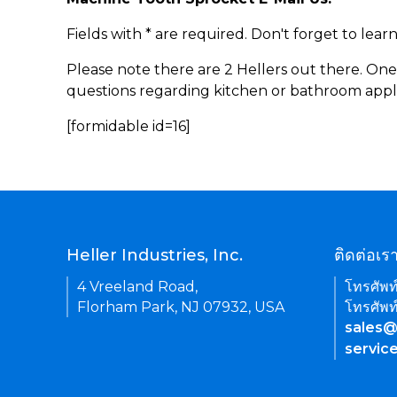
Fields with * are required. Don't forget to lea
Please note there are 2 Hellers out there. One
questions regarding kitchen or bathroom appl
[formidable id=16]
Heller Industries, Inc.
ติดต่อเร
4 Vreeland Road,
โทรศัพท
Florham Park, NJ 07932, USA
โทรศัพท
sales@
servic