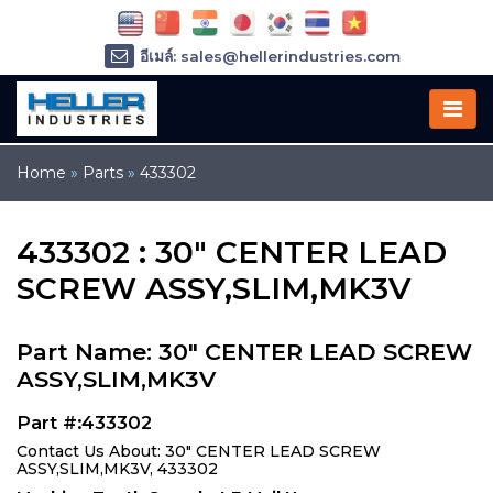
อีเมล์: sales@hellerindustries.com
อีเมล์: service@hellerindustries.com
โทรศัพท์ :
1-973-377-6800
Home
»
Parts
»
433302
433302 : 30" CENTER LEAD
SCREW ASSY,SLIM,MK3V
Part Name: 30" CENTER LEAD SCREW
ASSY,SLIM,MK3V
Part #:433302
Contact Us About: 30" CENTER LEAD SCREW
ASSY,SLIM,MK3V, 433302