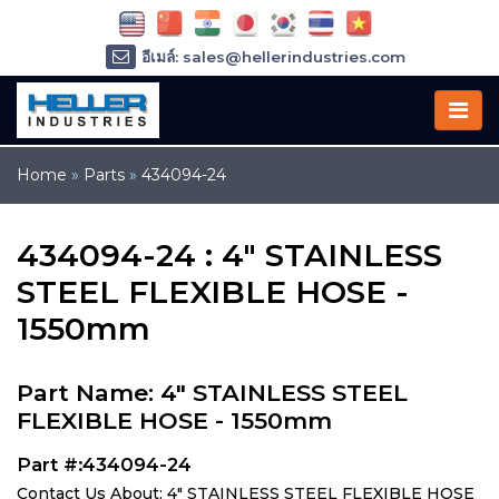
อีเมล์: sales@hellerindustries.com
อีเมล์: service@hellerindustries.com
โทรศัพท์ :
1-973-377-6800
Home
»
Parts
»
434094-24
434094-24 : 4" STAINLESS
STEEL FLEXIBLE HOSE -
1550mm
Part Name: 4" STAINLESS STEEL
FLEXIBLE HOSE - 1550mm
Part #:434094-24
Contact Us About: 4" STAINLESS STEEL FLEXIBLE HOSE