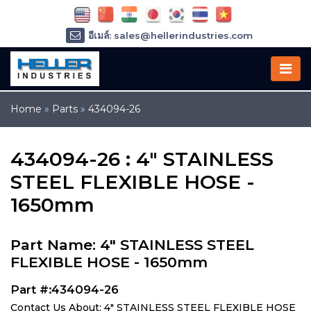
อีเมล์: sales@hellerindustries.com
อีเมล์: service@hellerindustries.com
โทรศัพท์ :
1-973-377-6800
Home
»
Parts
»
434094-26
434094-26 : 4" STAINLESS
STEEL FLEXIBLE HOSE -
1650mm
Part Name: 4" STAINLESS STEEL
FLEXIBLE HOSE - 1650mm
Part #:434094-26
Contact Us About: 4" STAINLESS STEEL FLEXIBLE HOSE