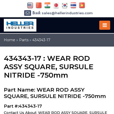
อีเมล์: sales@hellerindustries.com
อีเมล์: service@hellerindustries.com
โทรศัพท์ :
1-973-377-6800
Home
»
Parts
»
434343-17
434343-17 : WEAR ROD
ASSY SQUARE, SURSULE
NITRIDE -750mm
Part Name: WEAR ROD ASSY
SQUARE, SURSULE NITRIDE -750mm
Part #:434343-17
Contact Us About: WEAR ROD ASSY SQUARE, SURSULE