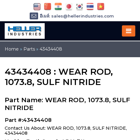
อีเมล์: sales@hellerindustries.com
อีเมล์: service@hellerindustries.com
โทรศัพท์ :
1-973-377-6800
Home
»
Parts
»
43434408
43434408 : WEAR ROD,
1073.8, SULF NITRIDE
Part Name: WEAR ROD, 1073.8, SULF
NITRIDE
Part #:43434408
Contact Us About: WEAR ROD, 1073.8, SULF NITRIDE,
43434408