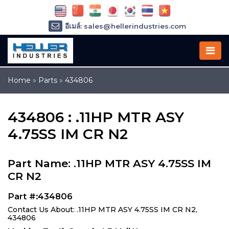
อีเมล์: sales@hellerindustries.com
อีเมล์: service@hellerindustries.com
โทรศัพท์ :
1-973-377-6800
Home
»
Parts
»
434806
434806 : .11HP MTR ASY
4.75SS IM CR N2
Part Name: .11HP MTR ASY 4.75SS IM
CR N2
Part #:434806
Contact Us About: .11HP MTR ASY 4.75SS IM CR N2,
434806