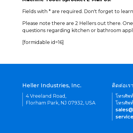
Fields with * are required. Don't forget to lea
Please note there are 2 Hellers out there. One
questions regarding kitchen or bathroom appl
[formidable id=16]
Heller Industries, Inc.
ติดต่อเร
4 Vreeland Road,
โทรศัพท
Florham Park, NJ 07932, USA
โทรศัพท
sales@
servic