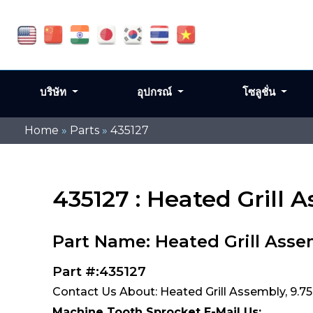
บริษัท
อุปกรณ์
โซลูชั่น
Home
»
Parts
»
435127
435127 : Heated Grill 
Part Name: Heated Grill Assem
Part #:435127
Contact Us About: Heated Grill Assembly, 9.75
Machine Tooth Sprocket E-Mail Us: