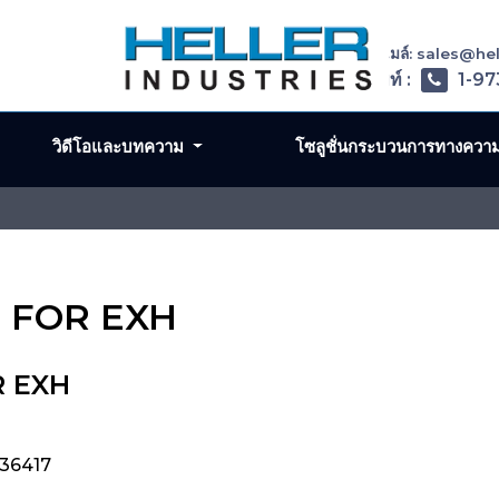
อีเมล์: sales@h
โทรศัพท์ :
1-97
วิดีโอและบทความ
โซลูชั่นกระบวนการทางควา
R FOR EXH
R EXH
436417