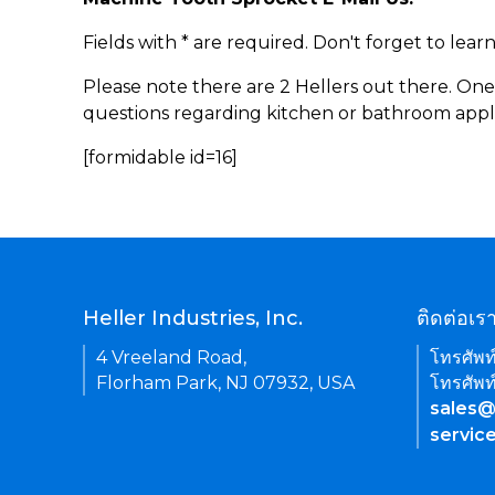
Fields with * are required. Don't forget to lea
Please note there are 2 Hellers out there. One
questions regarding kitchen or bathroom appl
[formidable id=16]
Heller Industries, Inc.
ติดต่อเร
4 Vreeland Road,
โทรศัพท
Florham Park, NJ 07932, USA
โทรศัพท
sales@
servic