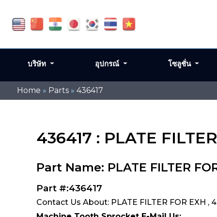
บริษัท
อุปกรณ์
โซลูชั่น
Home
»
Parts
»
436417
436417 : PLATE FILTE
Part Name: PLATE FILTER FO
Part #:436417
Contact Us About: PLATE FILTER FOR EXH , 
Machine Tooth Sprocket E-Mail Us: