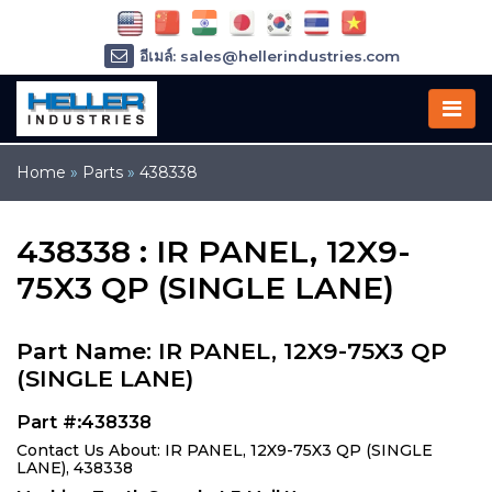
อีเมล์: sales@hellerindustries.com
อีเมล์: service@hellerindustries.com
โทรศัพท์ :
1-973-377-6800
Home
»
Parts
»
438338
438338 : IR PANEL, 12X9-
75X3 QP (SINGLE LANE)
Part Name: IR PANEL, 12X9-75X3 QP
(SINGLE LANE)
Part #:438338
Contact Us About: IR PANEL, 12X9-75X3 QP (SINGLE
LANE), 438338