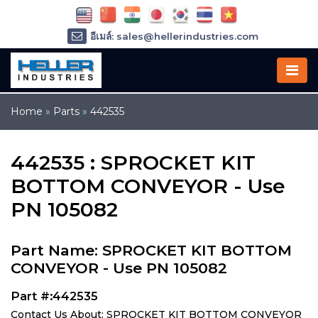
อีเมล์: sales@hellerindustries.com
อีเมล์: service@hellerindustries.com
โทรศัพท์ :
1-973-377-6800
Home
»
Parts
»
442535
442535 : SPROCKET KIT
BOTTOM CONVEYOR - Use
PN 105082
Part Name: SPROCKET KIT BOTTOM
CONVEYOR - Use PN 105082
Part #:442535
Contact Us About: SPROCKET KIT BOTTOM CONVEYOR