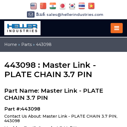
อีเมล์: sales@hellerindustries.com
อีเมล์: service@hellerindustries.com
โทรศัพท์ :
1-973-377-6800
Home
»
Parts
»
443098
443098 : Master Link -
PLATE CHAIN 3.7 PIN
Part Name: Master Link - PLATE
CHAIN 3.7 PIN
Part #:443098
Contact Us About: Master Link - PLATE CHAIN 3.7 PIN,
443098