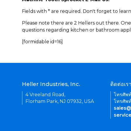
Fields with * are required. Don't forget to lea
Please note there are 2 Hellers out there. One
questions regarding kitchen or bathroom appl
[formidable id=16]
Heller Industries, Inc.
ติดต่อเร
4 Vreeland Road,
โทรศัพท
Florham Park, NJ 07932, USA
โทรศัพท
sales@
servic