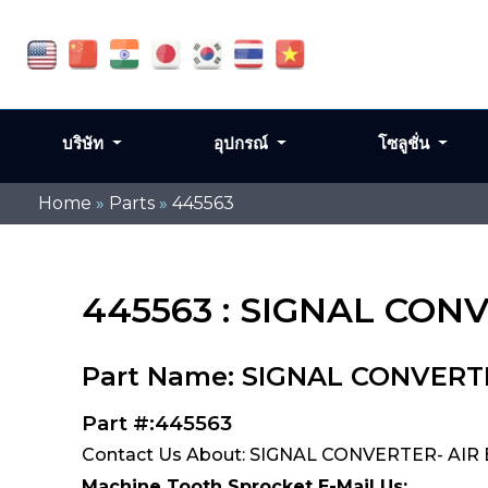
บริษัท
อุปกรณ์
โซลูชั่น
Home
»
Parts
»
445563
445563 : SIGNAL CON
Part Name: SIGNAL CONVERT
Part #:445563
Contact Us About: SIGNAL CONVERTER- AIR 
Machine Tooth Sprocket E-Mail Us: