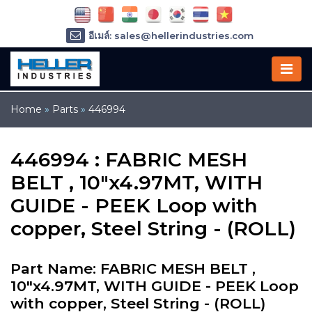
อีเมล์: sales@hellerindustries.com
อีเมล์: service@hellerindustries.com
โทรศัพท์ :
1-973-377-6800
Home
»
Parts
»
446994
446994 : FABRIC MESH
BELT , 10"x4.97MT, WITH
GUIDE - PEEK Loop with
copper, Steel String - (ROLL)
Part Name: FABRIC MESH BELT ,
10"x4.97MT, WITH GUIDE - PEEK Loop
with copper, Steel String - (ROLL)