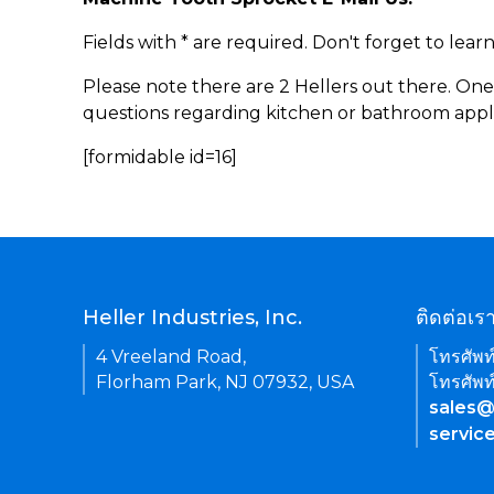
Fields with * are required. Don't forget to lea
Please note there are 2 Hellers out there. One
questions regarding kitchen or bathroom appl
[formidable id=16]
Heller Industries, Inc.
ติดต่อเร
4 Vreeland Road,
โทรศัพท
Florham Park, NJ 07932, USA
โทรศัพท
sales@
servic