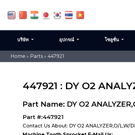
บริษัท
อุปกรณ์
โซลูชั่น
Home
»
Parts
»
447921
447921 : DY O2 ANAL
Part Name: DY O2 ANALYZER
Part #:447921
Contact Us About: DY O2 ANALYZER,O/L,W/
Machine Tooth Sprocket E-Mail Us: