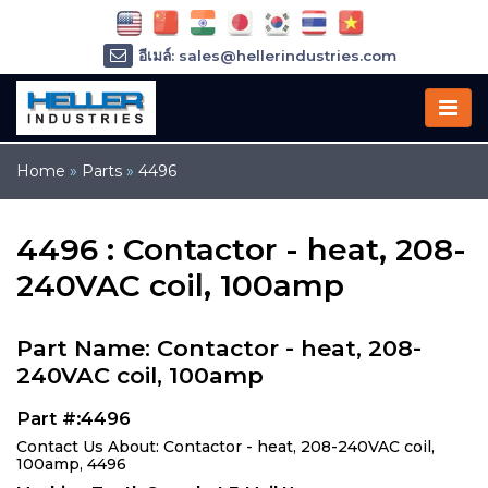
อีเมล์: sales@hellerindustries.com
อีเมล์: service@hellerindustries.com
โทรศัพท์ :
1-973-377-6800
Home
»
Parts
»
4496
4496 : Contactor - heat, 208-
240VAC coil, 100amp
Part Name: Contactor - heat, 208-
240VAC coil, 100amp
Part #:4496
Contact Us About: Contactor - heat, 208-240VAC coil,
100amp, 4496