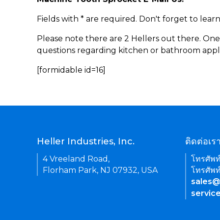
Fields with * are required. Don't forget to lea
Please note there are 2 Hellers out there. One
questions regarding kitchen or bathroom appl
[formidable id=16]
Heller Industries, Inc.
ติดต่อเร
4 Vreeland Road,
โทรศัพท
Florham Park, NJ 07932, USA
โทรศัพท
sales@
servic