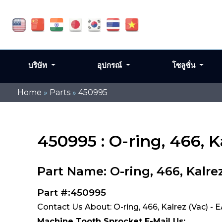
บริษัท
อุปกรณ์
โซลูชั่น
Home
»
Parts
»
450995
450995 : O-ring, 466, K
Part Name: O-ring, 466, Kalrez
Part #:450995
Contact Us About: O-ring, 466, Kalrez (Vac) - 
Machine Tooth Sprocket E-Mail Us: