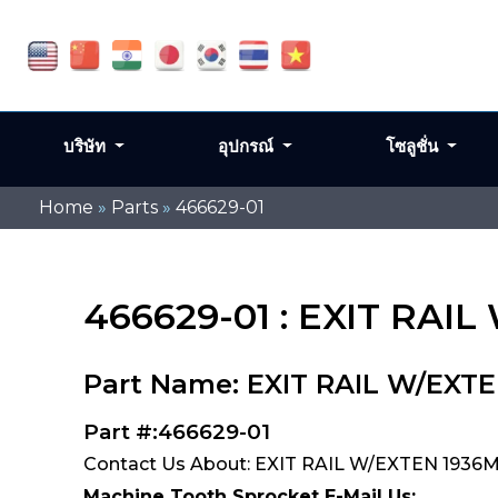
บริษัท
อุปกรณ์
โซลูชั่น
Home
»
Parts
»
466629-01
466629-01 : EXIT RA
Part Name: EXIT RAIL W/EXT
Part #:466629-01
Contact Us About: EXIT RAIL W/EXTEN 1936
Machine Tooth Sprocket E-Mail Us: