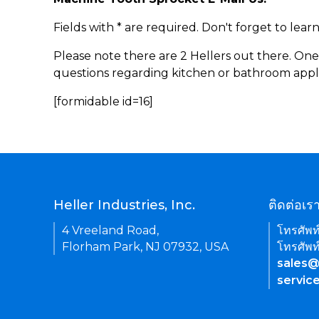
Fields with * are required. Don't forget to lea
Please note there are 2 Hellers out there. One
questions regarding kitchen or bathroom appl
[formidable id=16]
Heller Industries, Inc.
ติดต่อเร
4 Vreeland Road,
โทรศัพท
Florham Park, NJ 07932, USA
โทรศัพท
sales@
servic