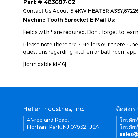
Part #:483687-02
Contact Us About: 5.4KW HEATER ASSY,672264
Machine Tooth Sprocket E-Mail Us:
Fields with * are required. Don't forget to lea
Please note there are 2 Hellers out there. One
questions regarding kitchen or bathroom appl
[formidable id=16]
Heller Industries, Inc.
ติดต่อเร
4 Vreeland Road,
โทรศัพท
Florham Park, NJ 07932, USA
โทรศัพท
sales@