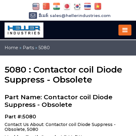
อีเมล์: sales@hellerindustries.com
อีเมล์: service@hellerindustries.com
โทรศัพท์ :
1-973-377-6800
Home
»
Parts
»
5080
5080 : Contactor coil Diode
Suppress - Obsolete
Part Name: Contactor coil Diode
Suppress - Obsolete
Part #:5080
Contact Us About: Contactor coil Diode Suppress -
Obsolete, 5080