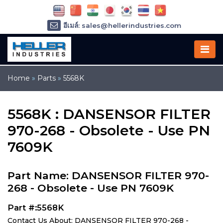
อีเมล์: sales@hellerindustries.com
อีเมล์: service@hellerindustries.com
โทรศัพท์ :
1-973-377-6800
Home
»
Parts
»
5568K
5568K : DANSENSOR FILTER
970-268 - Obsolete - Use PN
7609K
Part Name: DANSENSOR FILTER 970-
268 - Obsolete - Use PN 7609K
Part #:5568K
Contact Us About: DANSENSOR FILTER 970-268 -