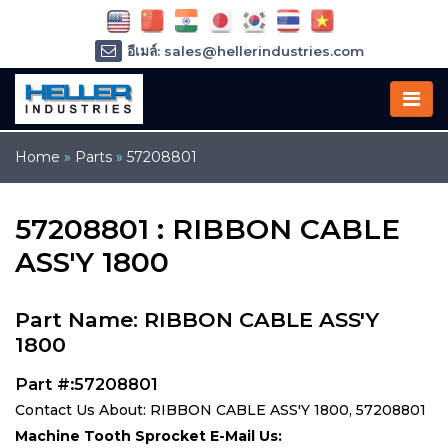
อีเมล์: sales@hellerindustries.com
อีเมล์: service@hellerindustries.com
โทรศัพท์ :
1-973-377-6800
Home
»
Parts
»
57208801
57208801 : RIBBON CABLE
ASS'Y 1800
Part Name: RIBBON CABLE ASS'Y
1800
Part #:57208801
Contact Us About: RIBBON CABLE ASS'Y 1800, 57208801
Machine Tooth Sprocket E-Mail Us: