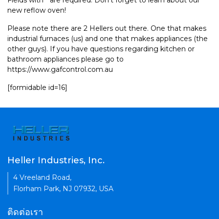
Fields with * are required. Don't forget to learn about our
new reflow oven!
Please note there are 2 Hellers out there. One that makes
industrial furnaces (us) and one that makes appliances (the
other guys). If you have questions regarding kitchen or
bathroom appliances please go to
https://www.gafcontrol.com.au
[formidable id=16]
Heller Industries, Inc.
4 Vreeland Road,
Florham Park, NJ 07932, USA
ติดต่อเรา