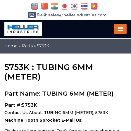
อีเมล์: sales@hellerindustries.com
อีเมล์: service@hellerindustries.com
โทรศัพท์ :
1-973-377-6800
Home
»
Parts
»
5753K
5753K : TUBING 6MM
(METER)
Part Name: TUBING 6MM (METER)
Part #:5753K
Contact Us About: TUBING 6MM (METER), 5753K
Machine Tooth Sprocket E-Mail Us: