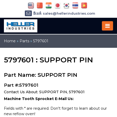
อีเมล์: sales@hellerindustries.com
อีเมล์: service@hellerindustries.com
โทรศัพท์ :
1-973-377-6800
Home
»
Parts
»
5797601
5797601 : SUPPORT PIN
Part Name: SUPPORT PIN
Part #:5797601
Contact Us About: SUPPORT PIN, 5797601
Machine Tooth Sprocket E-Mail Us:
Fields with * are required. Don't forget to learn about our
new reflow oven!