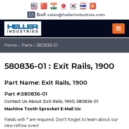
อีเมล์: sales@hellerindustries.com
อีเมล์: service@hellerindustries.com
โทรศัพท์ :
1-973-377-6800
Home
»
Parts
»
580836-01
580836-01 : Exit Rails, 1900
Part Name: Exit Rails, 1900
Part #:580836-01
Contact Us About: Exit Rails, 1900, 580836-01
Machine Tooth Sprocket E-Mail Us:
Fields with * are required. Don't forget to learn about our
new reflow oven!