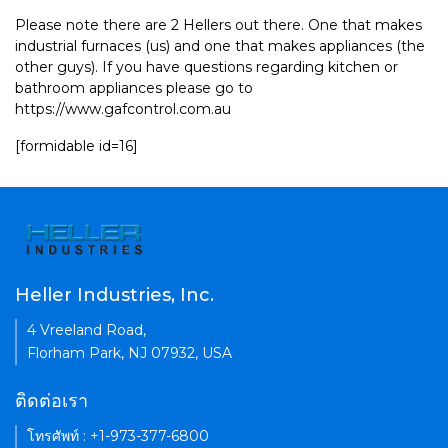
Please note there are 2 Hellers out there. One that makes
industrial furnaces (us) and one that makes appliances (the
other guys). If you have questions regarding kitchen or
bathroom appliances please go to
https://www.gafcontrol.com.au
[formidable id=16]
Heller Industries, Inc.
4 Vreeland Road,
Florham Park, NJ 07932, USA
ติดต่อเรา
โทรศัพท์ : +1-973-377-6800